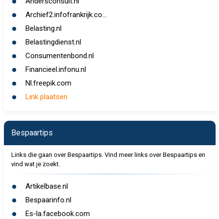
Andersconsult.nl
Archief2.infofrankrijk.co...
Belasting.nl
Belastingdienst.nl
Consumentenbond.nl
Financieel.infonu.nl
Nl.freepik.com
Link plaatsen
Bespaartips
Links die gaan over Bespaartips. Vind meer links over Bespaartips en
vind wat je zoekt.
Artikelbase.nl
Bespaarinfo.nl
Es-la.facebook.com